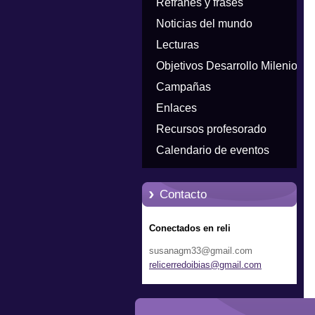
Refranes y frases
Noticias del mundo
Lecturas
Objetivos Desarrollo Milenio
Campañas
Enlaces
Recursos profesorado
Calendario de eventos
Contacto
Conectados en reli
susanagm33@gmail.com
relicerr
edoibias
@gmail.c
om