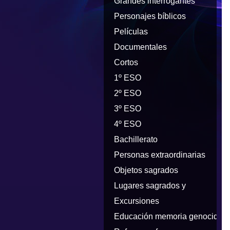
Grandes interrogantes
Personajes bíblicos
Películas
Documentales
Cortos
1º ESO
2º ESO
3º ESO
4º ESO
Bachillerato
Personas extraordinarias
Objetos sagrados
Lugares sagrados y
peregrinaciones
Excursiones
Educación memoria genocidios