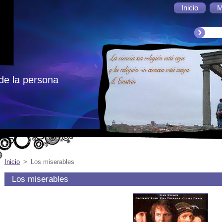
Inicio
M
de la persona
Inicio
>
Los miserables
Los miserables