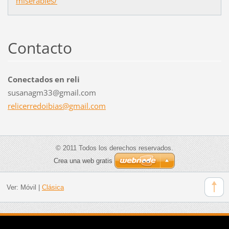
miserables/
Contacto
Conectados en reli
susanagm33@gmail.com
relicerr
edoibias
@gmail.c
om
© 2011 Todos los derechos reservados.
Crea una web gratis
Ver:
Móvil
|
Clásica