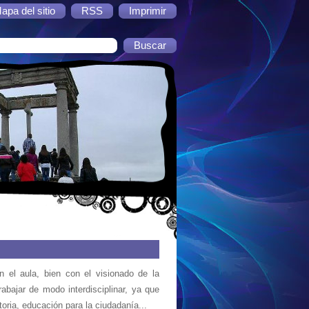
apa del sitio
RSS
Imprimir
n el aula, bien con el visionado de la
abajar de modo interdisciplinar, ya que
oria, educación para la ciudadanía...