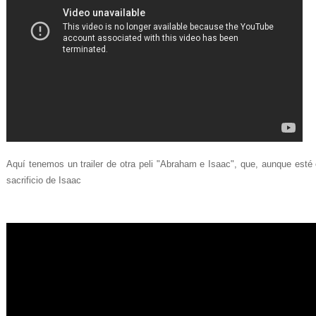
Aquí tenemos un trailer de otra peli "Abraham e Isaac", que, aunque esté e
sacrificio de Isaac