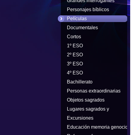
Grandes interrogantes
Personajes bíblicos
Películas
Documentales
Cortos
1º ESO
2º ESO
3º ESO
4º ESO
Bachillerato
Personas extraordinarias
Objetos sagrados
Lugares sagrados y
peregrinaciones
Excursiones
Educación memoria genocidios