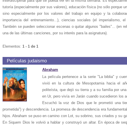
interdisciplinar para que se pueda ver en la misma semana. Es especialment
tutoría (especialmente por sus valores), educación física (no sólo porque u
sino especialmente por los valores del trabajo en equipo y la colaborac
importancia del entrenamiento...), ciencias sociales (el imperialismo, e
También se pueden seleccionar escenas o quitar algunos "bailes"... (en rel
una de las últimas canciones, por su interés para la asignatura).
Elementos:
1 - 1 de 1
Películas judaismo
Abraham
La película pertenece a la serie "La biblia" y cu
vivió en la cultura de Mesopotamia hacia el añ
politeísta, que dejó su tierra y a su familia por 
en Ur, pero vivía en Jarán cuando sucedieron los 
Escuchó la voz de Dios que le prometió una tier
prometida") y descendencia. La promesa de descendencia era fundamental,
hijos. Abraham se puso en camino con Lot, su sobrino, sus criados y su ga
En Siquem Dios le volvió a hablar y construyó un altar. En época de sequ