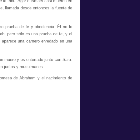
e la tribu. Agar e Ismael casi mueren en
nte, llamada desde entonces la fuente de
o prueba de fe y obediencia. Él no lo
iah, pero sólo es una prueba de fe, y el
te aparece una carnero enredado en una
n muere y es enterrado junto con Sara.
ara judíos y musulmanes.
promesa de Abraham y el nacimiento de