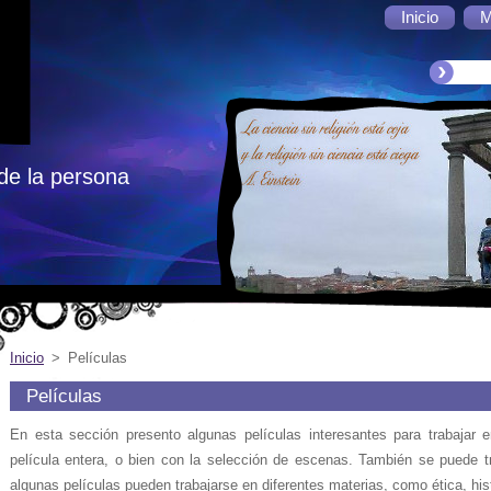
Inicio
M
de la persona
Inicio
>
Películas
Películas
En esta sección presento algunas películas interesantes para trabajar e
película entera, o bien con la selección de escenas. También se puede tr
algunas películas pueden trabajarse en diferentes materias, como ética, hist