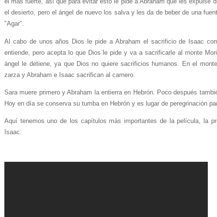
el más fuerte, así que para evitar esto le pide a Abraham que les expulse d
el desierto, pero el ángel de nuevo los salva y les da de beber de una fue
"Agar".
Al cabo de unos años Dios le pide a Abraham el sacrificio de Isaac com
entiende, pero acepta lo que Dios le pide y va a sacrificarle al monte Mor
ángel le detiene, ya que Dios no quiere sacrificios humanos. En el mon
zarza y Abraham e Isaac sacrifican al carnero.
Sara muere primero y Abraham la entierra en Hebrón. Poco después tambié
Hoy en día se conserva su tumba en Hebrón y es lugar de peregrinación p
Aquí tenemos uno de los capítulos más importantes de la película, la 
Isaac: