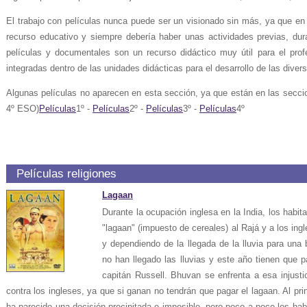
El trabajo con películas nunca puede ser un visionado sin más, ya que en 
recurso educativo y siempre debería haber unas actividades previas, dura
películas y documentales son un recurso didáctico muy útil para el profe
integradas dentro de las unidades didácticas para el desarrollo de las div
Algunas películas no aparecen en esta sección, ya que están en las seccion
4º ESO)
Películas
1º -
Películas
2º -
Películas
3º -
Películas
4º
Películas religiones
Lagaan
Durante la ocupación inglesa en la India, los habit
"lagaan" (impuesto de cereales) al Rajá y a los in
y dependiendo de la llegada de la lluvia para u
no han llegado las lluvias y este año tienen que p
capitán Russell. Bhuvan se enfrenta a esa injustic
contra los ingleses, ya que si ganan no tendrán que pagar el lagaan. Al prin
ha parecido una decisión precipitada e imposible, pero poco a poco los h