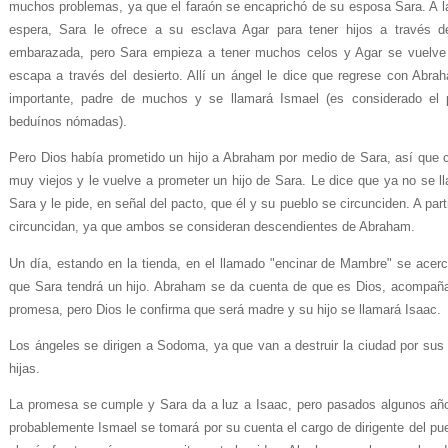
muchos problemas, ya que el faraón se encaprichó de su esposa Sara. A 
espera, Sara le ofrece a su esclava Agar para tener hijos a través 
embarazada, pero Sara empieza a tener muchos celos y Agar se vuelve 
escapa a través del desierto. Allí un ángel le dice que regrese con Abra
importante, padre de muchos y se llamará Ismael (es considerado el p
beduínos nómadas).
Pero Dios había prometido un hijo a Abraham por medio de Sara, así que 
muy viejos y le vuelve a prometer un hijo de Sara. Le dice que ya no se 
Sara y le pide, en señal del pacto, que él y su pueblo se circunciden. A p
circuncidan, ya que ambos se consideran descendientes de Abraham.
Un día, estando en la tienda, en el llamado "encinar de Mambre" se acer
que Sara tendrá un hijo. Abraham se da cuenta de que es Dios, acompaña
promesa, pero Dios le confirma que será madre y su hijo se llamará Isaac.
Los ángeles se dirigen a Sodoma, ya que van a destruir la ciudad por sus
hijas.
La promesa se cumple y Sara da a luz a Isaac, pero pasados algunos a
probablemente Ismael se tomará por su cuenta el cargo de dirigente del pu