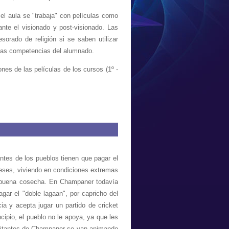
el aula se "trabaja" con películas como
nte el visionado y post-visionado. Las
sorado de religión si se saben utilizar
ersas competencias del alumnado.
es de las películas de los cursos (1º -
antes de los pueblos tienen que pagar el
gleses, viviendo en condiciones extremas
na buena cosecha. En Champaner todavía
agar el "doble lagaan", por capricho del
ia y acepta jugar un partido de cricket
cipio, el pueblo no le apoya, ya que les
abitantes de Champaner se van animando