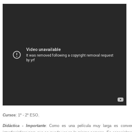
Cursos
: 1º - 2º ESO.
Didáctica - Importante
: Como es una película muy larga es conveni