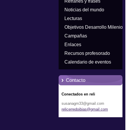
Refranes y frases
Noticias del mundo
Lecturas
Objetivos Desarrollo Milenio
Campañas
Enlaces
Recursos profesorado
Calendario de eventos
Contacto
Conectados en reli
susanagm33@gmail.com
relicerr
edoibias
@gmail.c
om