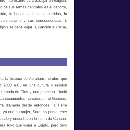
e interesante para trabajar en religión,
no de sus temas centrales es el deporte,
ión, la honestidad en los partidos, la
l colonialismo y sus consecuencias...).
igión se debe dejar la canción a krisna,
enta la historia de Abraham, hombre que
o 2000 a.C, en una cultura y religión
una llamada de Dios y una promesa. Nació
acontecimientos narrados en el Génesis.
ra (llamada desde entonces "la Tierra
 ya que su mujer, Sara, no podía tener
nado y encontraron la tierra de Canaan.
ía tuvo que viajar a Egipto, pero tuvo