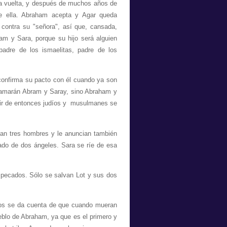
la vuelta, y después de muchos años de
de ella. Abraham acepta y Agar queda
contra su "señora", así que, cansada,
ham y Sara, porque su hijo será alguien
adre de los ismaelitas, padre de los
confirma su pacto con él cuando ya son
llamarán Abram y Saray, sino Abraham y
artir de entonces judíos y musulmanes se
can tres hombres y le anuncian también
do de dos ángeles. Sara se ríe de esa
 pecados. Sólo se salvan Lot y sus dos
ños se da cuenta de que cuando mueran
eblo de Abraham, ya que es el primero y