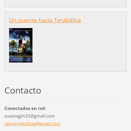
Un puente hacia Terabithia
Contacto
Conectados en reli
susanagm33@gmail.com
relicerr
edoibias
@gmail.c
om