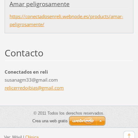
Amar peligrosamente
https://conectadosenreli.webnode.es/products/amar-
peligrosamente/
Contacto
Conectados en reli
susanagm33@gmail.com
relicerr
edoibias
@gmail.c
om
© 2011 Todos los derechos reservados.
Crea una web gratis
Ver:
Móvil
|
Clásica