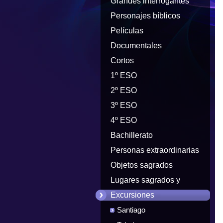
Grandes interrogantes
Personajes bíblicos
Películas
Documentales
Cortos
1º ESO
2º ESO
3º ESO
4º ESO
Bachillerato
Personas extraordinarias
Objetos sagrados
Lugares sagrados y
peregrinaciones
Excursiones
Santiago