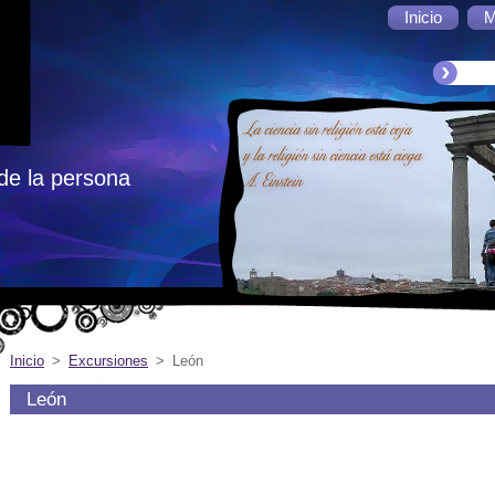
Inicio
M
de la persona
Inicio
>
Excursiones
>
León
León