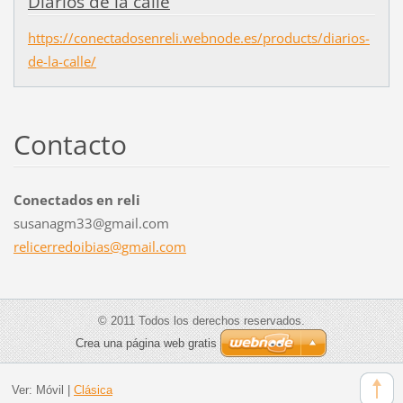
Diarios de la calle
https://conectadosenreli.webnode.es/products/diarios-
de-la-calle/
Contacto
Conectados en reli
susanagm33@gmail.com
relicerr
edoibias
@gmail.c
om
© 2011 Todos los derechos reservados.
Crea una página web gratis
Ver:
Móvil
|
Clásica