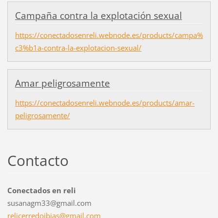
Campaña contra la explotación sexual
https://conectadosenreli.webnode.es/products/campa%
c3%b1a-contra-la-explotacion-sexual/
Amar peligrosamente
https://conectadosenreli.webnode.es/products/amar-
peligrosamente/
Contacto
Conectados en reli
susanagm33@gmail.com
relicerr
edoibias
@gmail.c
om