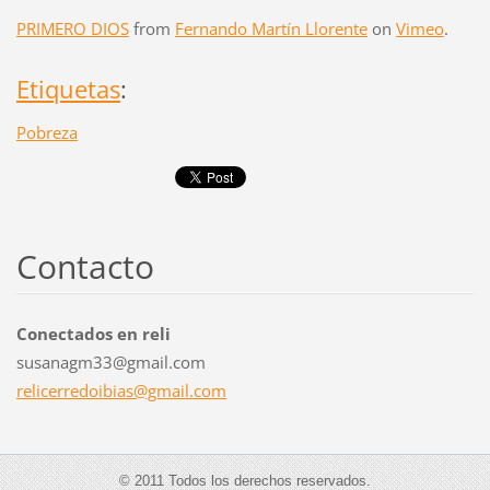
PRIMERO DIOS
from
Fernando Martín Llorente
on
Vimeo
.
Etiquetas
:
Pobreza
Contacto
Conectados en reli
susanagm33@gmail.com
relicerr
edoibias
@gmail.c
om
© 2011 Todos los derechos reservados.