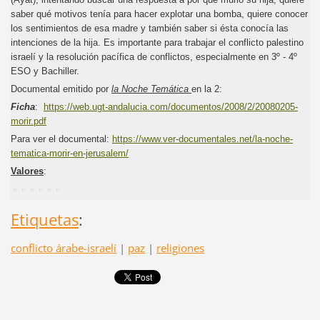
saber qué motivos tenía para hacer explotar una bomba, quiere conocer
los sentimientos de esa madre y también saber si ésta conocí­a las
intenciones de la hija. Es importante para trabajar el conflicto palestino
israelí y la resolución pacífica de conflictos, especialmente en 3º - 4º
ESO y Bachiller.
Documental emitido por
la Noche Temática
en la 2:
Ficha
:
https://web.ugt-andalucia.com/documentos/2008/2/20080205-
morir.pdf
Para ver el documental:
https://www.ver-documentales.net/la-noche-
tematica-morir-en-jerusalem/
Valores
:
Etiquetas
:
conflicto árabe-israelí
|
paz
|
religiones