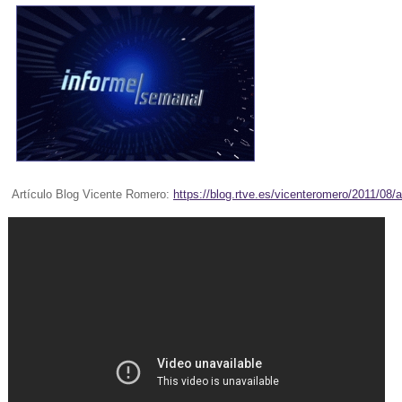
Artículo Blog Vicente Romero:
https://blog.rtve.es/vicenteromero/2011/08