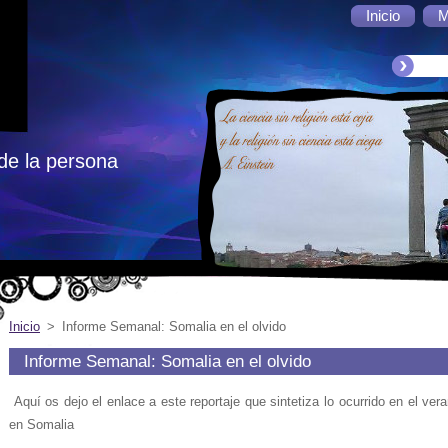
Inicio
M
de la persona
Inicio
>
Informe Semanal: Somalia en el olvido
Informe Semanal: Somalia en el olvido
Aquí os dejo el enlace a este reportaje que sintetiza lo ocurrido en el ve
en Somalia