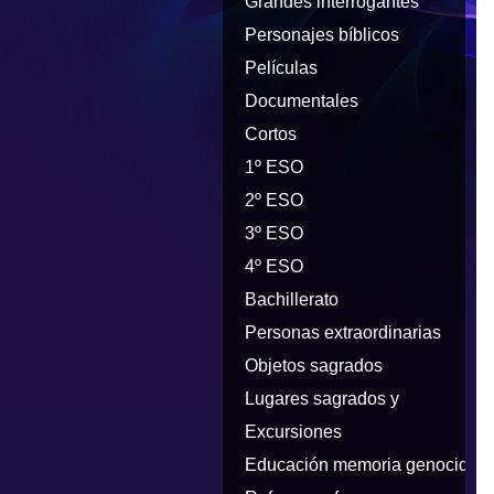
Grandes interrogantes
Personajes bíblicos
Películas
Documentales
Cortos
1º ESO
2º ESO
3º ESO
4º ESO
Bachillerato
Personas extraordinarias
Objetos sagrados
Lugares sagrados y
peregrinaciones
Excursiones
Educación memoria genocidios