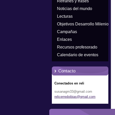
Refranes y frases
Noticias del mundo
Lecturas
Objetivos Desarrollo Milenio
Campañas
Enlaces
Recursos profesorado
Calendario de eventos
Contacto
Conectados en reli
susanagm33@gmail.com
relicerr
edoibias
@gmail.c
om