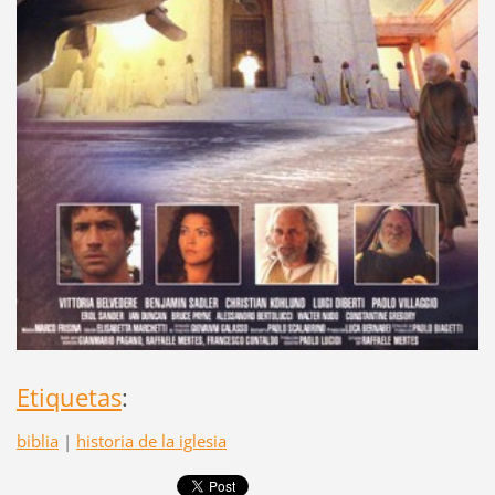
Etiquetas
:
biblia
|
historia de la iglesia