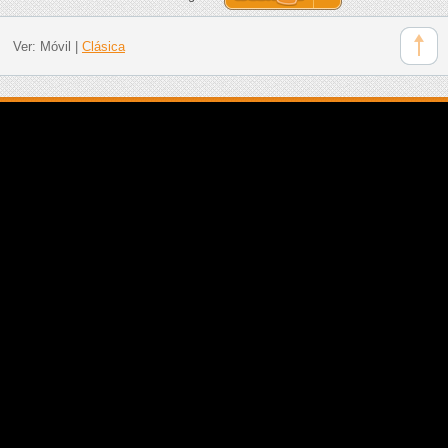
Ver:
Móvil
|
Clásica