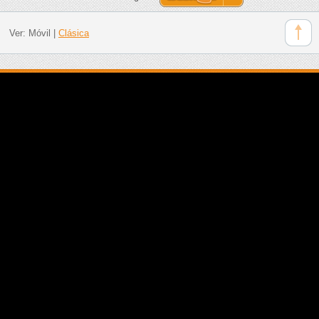
Ver:
Móvil
|
Clásica