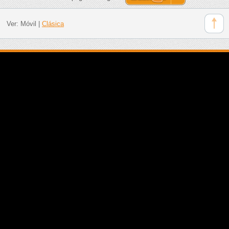
Ver:
Móvil
|
Clásica