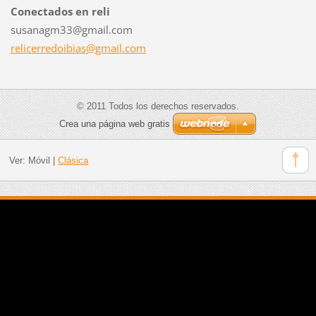
Conectados en reli
susanagm33@gmail.com
relicerr
edoibias
@gmail.c
om
© 2011 Todos los derechos reservados.
Crea una página web gratis
Ver:
Móvil
|
Clásica