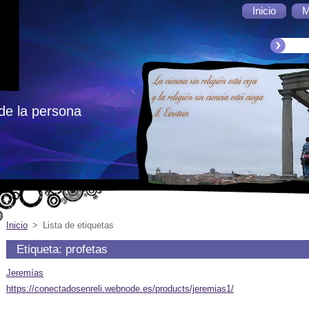
Inicio
M
de la persona
Inicio
>
Lista de etiquetas
Etiqueta: profetas
Jeremías
https://conectadosenreli.webnode.es/products/jeremias1/