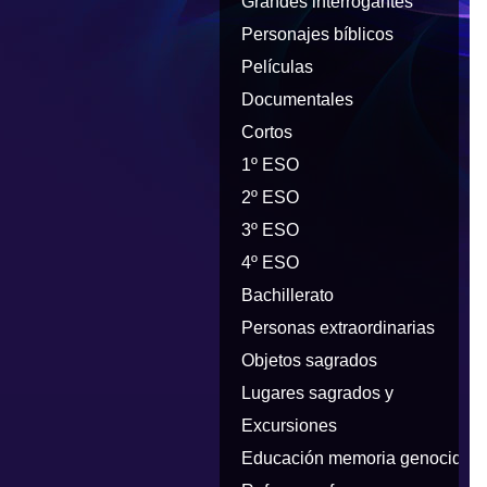
Grandes interrogantes
Personajes bíblicos
Películas
Documentales
Cortos
1º ESO
2º ESO
3º ESO
4º ESO
Bachillerato
Personas extraordinarias
Objetos sagrados
Lugares sagrados y
peregrinaciones
Excursiones
Educación memoria genocidios