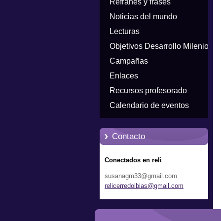
Refranes y frases
Noticias del mundo
Lecturas
Objetivos Desarrollo Milenio
Campañas
Enlaces
Recursos profesorado
Calendario de eventos
Contacto
Conectados en reli
susanagm33@gmail.com
relicerr
edoibias
@gmail.c
om