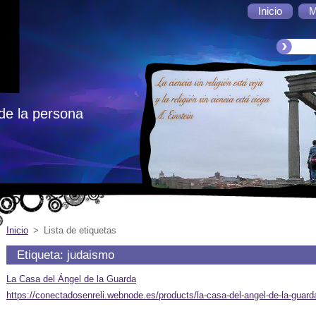
Inicio
M
de la persona
Inicio
>
Lista de etiquetas
Etiqueta: judaismo
La Casa del Ángel de la Guarda
https://conectadosenreli.webnode.es/products/la-casa-del-angel-de-la-guard