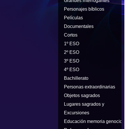
Grandes interrogantes
Personajes bíblicos
Películas
Documentales
Cortos
1º ESO
2º ESO
3º ESO
4º ESO
Bachillerato
Personas extraordinarias
Objetos sagrados
Lugares sagrados y
peregrinaciones
Excursiones
Educación memoria genocidios