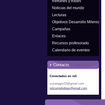
Refranes y frases
Noticias del mundo
Lecturas
Objetivos Desarrollo Milenio
Campañas
Enlaces
Recursos profesorado
Calendario de eventos
Contacto
Conectados en reli
susanagm33@gmail.com
relicerr
edoibias
@gmail.c
om