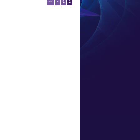
<<
<
1
2