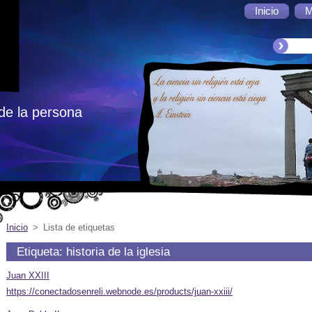
Inicio
M
de la persona
Inicio
>
Lista de etiquetas
Etiqueta: historia de la iglesia
Juan XXIII
https://conectadosenreli.webnode.es/products/juan-xxiii/