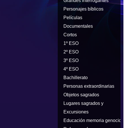
Grandes interrogantes
Personajes bíblicos
Películas
Documentales
Cortos
1º ESO
2º ESO
3º ESO
4º ESO
Bachillerato
Personas extraordinarias
Objetos sagrados
Lugares sagrados y
peregrinaciones
Excursiones
Educación memoria genocidios