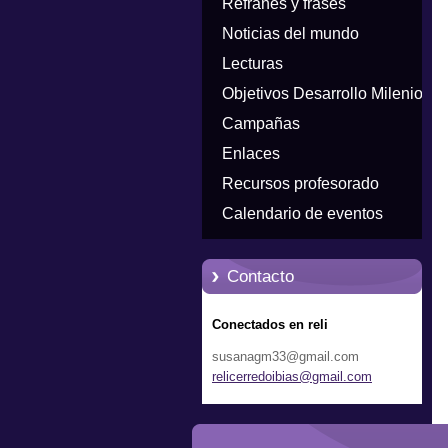
Refranes y frases
Noticias del mundo
Lecturas
Objetivos Desarrollo Milenio
Campañas
Enlaces
Recursos profesorado
Calendario de eventos
Contacto
Conectados en reli
susanagm33@gmail.com
relicerr
edoibias
@gmail.c
om