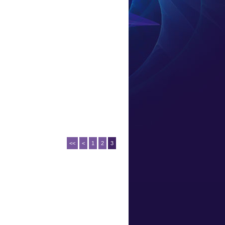
<<
<
1
2
3