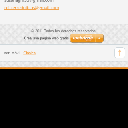
relicerr
edoibias
@gmail.c
om
© 2011 Todos los derechos reservados.
Crea una página web gratis
Ver:
Móvil
|
Clásica