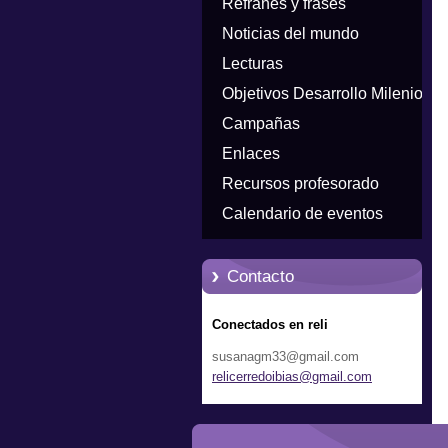
Refranes y frases
Noticias del mundo
Lecturas
Objetivos Desarrollo Milenio
Campañas
Enlaces
Recursos profesorado
Calendario de eventos
Contacto
Conectados en reli
susanagm33@gmail.com
relicerr
edoibias
@gmail.c
om