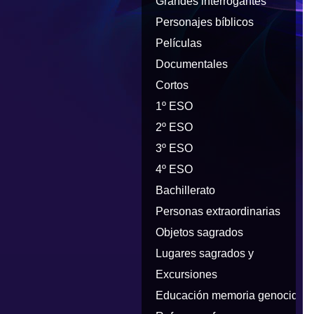
Grandes interrogantes
Personajes bíblicos
Películas
Documentales
Cortos
1º ESO
2º ESO
3º ESO
4º ESO
Bachillerato
Personas extraordinarias
Objetos sagrados
Lugares sagrados y
peregrinaciones
Excursiones
Educación memoria genocidios