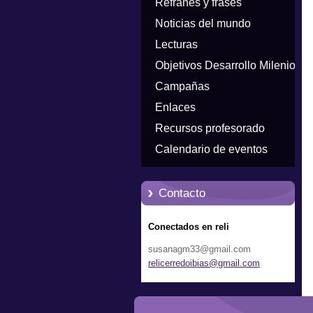
Refranes y frases
Noticias del mundo
Lecturas
Objetivos Desarrollo Milenio
Campañas
Enlaces
Recursos profesorado
Calendario de eventos
Contacto
Conectados en reli
susanagm33@gmail.com
relicerr
edoibias
@gmail.c
om