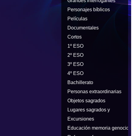
Grandes interrogantes
Personajes bíblicos
Películas
Documentales
Cortos
1º ESO
2º ESO
3º ESO
4º ESO
Bachillerato
Personas extraordinarias
Objetos sagrados
Lugares sagrados y
peregrinaciones
Excursiones
Educación memoria genocidios