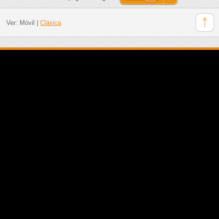
Ver:
Móvil
|
Clásica