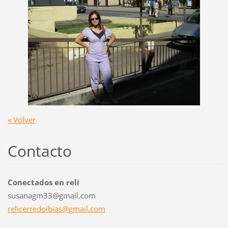
« Volver
Contacto
Conectados en reli
susanagm33@gmail.com
relicerr
edoibias
@gmail.c
om