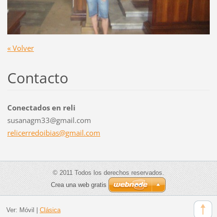
« Volver
Contacto
Conectados en reli
susanagm33@gmail.com
relicerr
edoibias
@gmail.c
om
© 2011 Todos los derechos reservados.
Crea una web gratis
Ver:
Móvil
|
Clásica