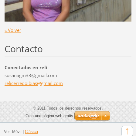
« Volver
Contacto
Conectados en reli
susanagm33@gmail.com
relicerr
edoibias
@gmail.c
om
© 2011 Todos los derechos reservados.
Crea una página web gratis
Ver:
Móvil
|
Clásica