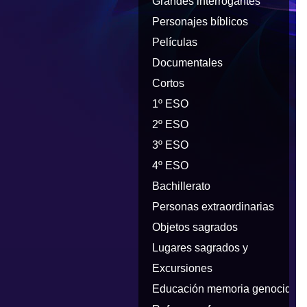
Grandes interrogantes
Personajes bíblicos
Películas
Documentales
Cortos
1º ESO
2º ESO
3º ESO
4º ESO
Bachillerato
Personas extraordinarias
Objetos sagrados
Lugares sagrados y
peregrinaciones
Excursiones
Educación memoria genocidios