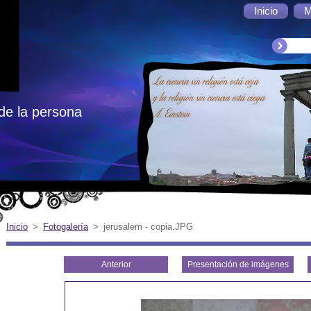
Inicio
M
de la persona
Inicio
>
Fotogalería
>
jerusalem - copia.JPG
Anterior
Presentación de imágenes