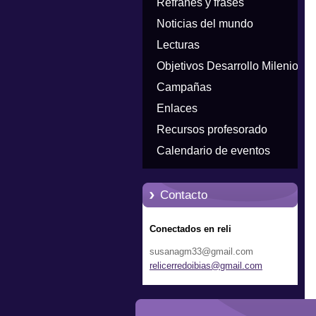
Refranes y frases
Noticias del mundo
Lecturas
Objetivos Desarrollo Milenio
Campañas
Enlaces
Recursos profesorado
Calendario de eventos
Contacto
Conectados en reli
susanagm33@gmail.com
relicerr
edoibias
@gmail.c
om