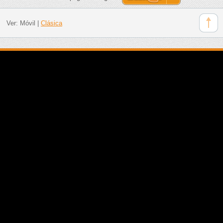
Ver:
Móvil
|
Clásica