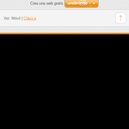
Crea una web gratis
Ver:
Móvil
|
Clásica